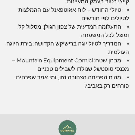
קייצי רטוב בעמק המעיינות
טיולי החודש – לוח אאוטפאנל עם ההמלצות
לטיולים לפי חודשים
התעלומה המדעית של צפון הגולן: מסלול קל
ומוצל לכל המשפחה
המדריך לטיול יוגה ברישיקש הקדושה: בירת היוגה
העולמית
מבחן שטח: Mountain Equipment Comici –
מכנסי סופטשל שנולדו לשבילים טכניים
מה זו הפריחה הצהובה הזו, ומי אמר שפרחים
פורחים רק באביב?