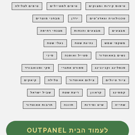
טיפוס קירות ומצוקים
טיפים למטיילים
טיפים לצלילה
טכנולוגיה וגאדג'טים
ירדן
מבחני מוצרים
מבצעים
מבצעים והנחות
מצנחי רחיפה
משקפי שמש
נהיגת שטח
נעלי שטח
נשים באאוטדור
סטייל ואופנה
סיני
סנפלינג וקניונינג
ספורט אתגרי
סקי וסנואבורד
ציוד טיולים
צילום אאוטדור
צלילה
קיאקים
קמפינג
קראוון
ריצת שטח
שביל ישראל
שחייה
שיט וסירות
תזונה
תרבות אאוטדור
לעמוד הבית OUTPANEL