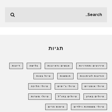
תגיות
אירועים ותחרויות
אנשים וראיונות
גלישה
דיעות
הודעות לעיתונות
חופשות
טיול בטוח
טיולי אופניים
טיולי ג'יפים
טיולי הליכה
טיולים בארץ
טיולים בחו"ל
טיולי מערות
טיולי משפחות וילדים
טיפוס הרים