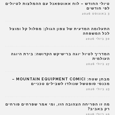
טיולי החודש – לוח אאוטפאנל עם ההמלצות לטיולים
לפי חודשים
3 באוגוסט 2026
התעלומה המדעית של צפון הגולן: מסלול קל ומוצל
לכל המשפחה
30 ביולי 2026
המדריך לטיול יוגה ברישיקש הקדושה: בירת היוגה
העולמית
27 ביולי 2026
מבחן שטח: MOUNTAIN EQUIPMENT COMICI –
מכנסי סופטשל שנולדו לשבילים טכניים
23 ביולי 2026
מה זו הפריחה הצהובה הזו, ומי אמר שפרחים פורחים
רק באביב?
20 ביולי 2026