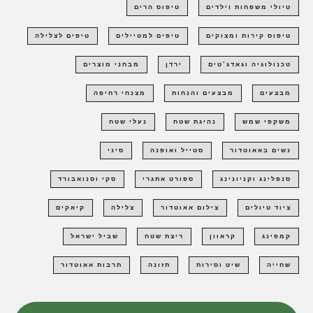
טיולי משפחות וילדים
טיפוס הרים
טיפוס קירות ומצוקים
טיפים למטיילים
טיפים לצלילה
טכנולוגיה וגאדג'טים
ירדן
מבחני מוצרים
מבצעים
מבצעים והנחות
מצנחי רחיפה
משקפי שמש
נהיגת שטח
נעלי שטח
נשים באאוטדור
סטייל ואופנה
סיני
סנפלינג וקניונינג
ספורט אתגרי
סקי וסנואבורד
ציוד טיולים
צילום אאוטדור
צלילה
קיאקים
קמפינג
קראוון
ריצת שטח
שביל ישראל
שחייה
שיט וסירות
תזונה
תרבות אאוטדור