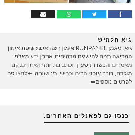
גיא חלמיש
גיא, מאמן RUNPANEL אימון ריצה אישי: שיטת אימון
המביאה רצים להישגים מדהימים. אספן ידע מאלפי
מאמרים והכשרות שערך וכתב בתחומי האתרים. קם
מוקדם, רוכב אופני הרים וכביש, רץ ושוחה. ⬅️לחצו פה
לפרטים נוספים➡️
כנסו גם לפאנלים האחרים: