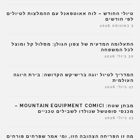
טיולי החודש – לוח אאוטפאנל עם ההמלצות לטיולים
לפי חודשים
3 באוגוסט 2026
התעלומה המדעית של צפון הגולן: מסלול קל ומוצל
לכל המשפחה
30 ביולי 2026
המדריך לטיול יוגה ברישיקש הקדושה: בירת היוגה
העולמית
27 ביולי 2026
מבחן שטח: MOUNTAIN EQUIPMENT COMICI –
מכנסי סופטשל שנולדו לשבילים טכניים
23 ביולי 2026
מה זו הפריחה הצהובה הזו, ומי אמר שפרחים פורחים