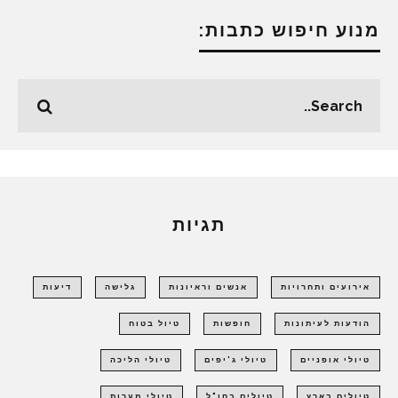
מנוע חיפוש כתבות:
תגיות
אירועים ותחרויות
אנשים וראיונות
גלישה
דיעות
הודעות לעיתונות
חופשות
טיול בטוח
טיולי אופניים
טיולי ג'יפים
טיולי הליכה
טיולים בארץ
טיולים בחו"ל
טיולי מערות