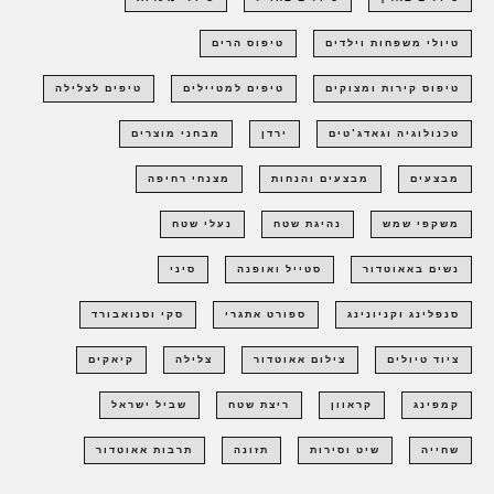
טיולי משפחות וילדים
טיפוס הרים
טיפוס קירות ומצוקים
טיפים למטיילים
טיפים לצלילה
טכנולוגיה וגאדג'טים
ירדן
מבחני מוצרים
מבצעים
מבצעים והנחות
מצנחי רחיפה
משקפי שמש
נהיגת שטח
נעלי שטח
נשים באאוטדור
סטייל ואופנה
סיני
סנפלינג וקניונינג
ספורט אתגרי
סקי וסנואבורד
ציוד טיולים
צילום אאוטדור
צלילה
קיאקים
קמפינג
קראוון
ריצת שטח
שביל ישראל
שחייה
שיט וסירות
תזונה
תרבות אאוטדור