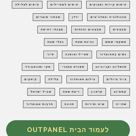
טיפוס קירות ומצוקים
טיפים למטיילים
טיפים לצלילה
טכנולוגיה וגאדג'טים
ירדן
מבחני מוצרים
מבצעים
מבצעים והנחות
מצנחי רחיפה
משקפי שמש
נהיגת שטח
נעלי שטח
נשים באאוטדור
סטייל ואופנה
סיני
סנפלינג וקניונינג
ספורט אתגרי
סקי וסנואבורד
ציוד טיולים
צילום אאוטדור
צלילה
קיאקים
קמפינג
קראוון
ריצת שטח
שביל ישראל
שחייה
שיט וסירות
תזונה
תרבות אאוטדור
לעמוד הבית OUTPANEL