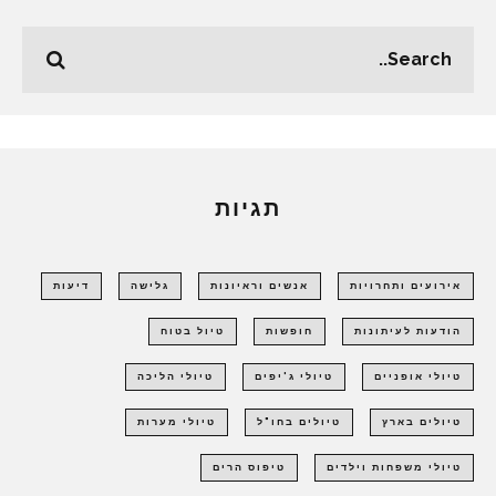
תגיות
אירועים ותחרויות
אנשים וראיונות
גלישה
דיעות
הודעות לעיתונות
חופשות
טיול בטוח
טיולי אופניים
טיולי ג'יפים
טיולי הליכה
טיולים בארץ
טיולים בחו"ל
טיולי מערות
טיולי משפחות וילדים
טיפוס הרים