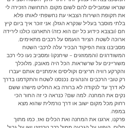
שנראו שמובילים להם לשום מקום. התחושה הזכירה לי
את תקופת השירות הצבאי עת נחשפתי לאותו פלא
בלתי מוסבר בעליל שנקרא הגזלן. אני זוכר איך ביום קיץ
חם (ובצבא כידוע כל יום הוא כזה) התארגנו כולנו לירידה
ארוכה לשטח. הציוד הועמס על רכבים מתאימים,
מסביבנו צוות הפיקוד הבכיר עלה לרכבי השטח
המשודרגים (והממוזגים – שיחנקו) ומסביב נעו כלי רכב
משוריינים על שרשראות. הכל היה מאובק, מלוכלך
והקרקע רוויה חריצים וקוליסים אימתניים אותם יעברו
רק טובי הרכבים והנהגים. נכנסנו לשטח והתקדמנו בדרך
לא דרך עד לנקודה לא ברורה בא החליט מישהו ששם
נקים את המחנה. למה שם? כנראה כי זה החור הכי
רחוק מכל מקום ישוב או דרך נורמלית שהוא מצא
במפה.
פרקנו, ארגנו את המחנה ואת הכלים ואז, כמו מתוך
חלום, הופיע על הגבעה ממול רכב טרנזיט ישן על גבול