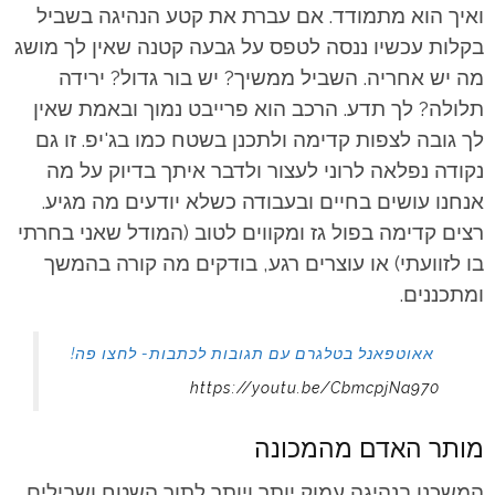
ואיך הוא מתמודד. אם עברת את קטע הנהיגה בשביל
בקלות עכשיו ננסה לטפס על גבעה קטנה שאין לך מושג
מה יש אחריה. השביל ממשיך? יש בור גדול? ירידה
תלולה? לך תדע. הרכב הוא פרייבט נמוך ובאמת שאין
לך גובה לצפות קדימה ולתכנן בשטח כמו בג'יפ. זו גם
נקודה נפלאה לרוני לעצור ולדבר איתך בדיוק על מה
אנחנו עושים בחיים ובעבודה כשלא יודעים מה מגיע.
רצים קדימה בפול גז ומקווים לטוב (המודל שאני בחרתי
בו לזוועתי) או עוצרים רגע, בודקים מה קורה בהמשך
ומתכננים.
אאוטפאנל בטלגרם עם תגובות לכתבות- לחצו פה!
https://youtu.be/CbmcpjNa970
מותר האדם מהמכונה
המשכנו בנהיגה עמוק יותר ויותר לתוך השטח ושבילים