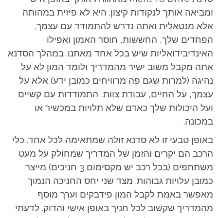
ומביאה אותך לנקודות קיצון. היא לא פיזית במהותה
אלא מנטאלית ואתה נדרש להתמודד עם עצמך,
הפחדים שלך, החששות, חוסר האמון ואפילו
האינדיבידואליות שיש בכל אחד מאתנו. במהלך הסדנא
אתה מקבל משוב ישיר מהמדריך ולומד המון לא על
נהיגה (למרות שגם פה מרוויחים כמובן ידע) אלא על
עצמך, על החיים, עבודת צוות, התמודדות עם קשיים
ועל היכולות שלך כאדם שלא תלויות במכשיר או
במכונה.
באופן טבעי זו לא סדנא זולה שמתאימה לכל אחד. כלי
הרכב הם יקרים והזמן של המדריך שמחולק על מעט
משתתפים (בכל רכב יש מקסימום 3 חניכים) מייצר
כמובן עלויות גבוהות. מצד שני יחס החניכה הנמוך
מאפשר באמת לקבל המון פידבקים וערך מוסף
מהמדריך שקשוב לכל חניך באופן אישי והדוק. לדעתי