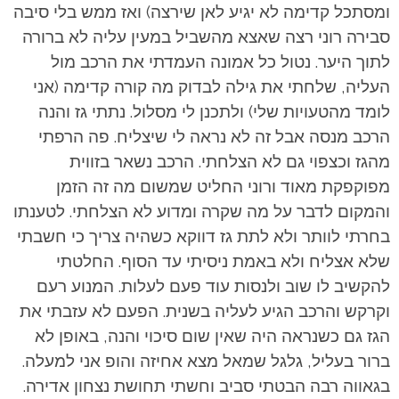
ומסתכל קדימה לא יגיע לאן שירצה) ואז ממש בלי סיבה
סבירה רוני רצה שאצא מהשביל במעין עליה לא ברורה
לתוך היער. נטול כל אמונה העמדתי את הרכב מול
העליה, שלחתי את גילה לבדוק מה קורה קדימה (אני
לומד מהטעויות שלי) ולתכנן לי מסלול. נתתי גז והנה
הרכב מנסה אבל זה לא נראה לי שיצליח. פה הרפתי
מהגז וכצפוי גם לא הצלחתי. הרכב נשאר בזווית
מפוקפקת מאוד ורוני החליט שמשום מה זה הזמן
והמקום לדבר על מה שקרה ומדוע לא הצלחתי. לטענתו
בחרתי לוותר ולא לתת גז דווקא כשהיה צריך כי חשבתי
שלא אצליח ולא באמת ניסיתי עד הסוף. החלטתי
להקשיב לו שוב ולנסות עוד פעם לעלות. המנוע רעם
וקרקש והרכב הגיע לעליה בשנית. הפעם לא עזבתי את
הגז גם כשנראה היה שאין שום סיכוי והנה, באופן לא
ברור בעליל, גלגל שמאל מצא אחיזה והופ אני למעלה.
בגאווה רבה הבטתי סביב וחשתי תחושת נצחון אדירה.