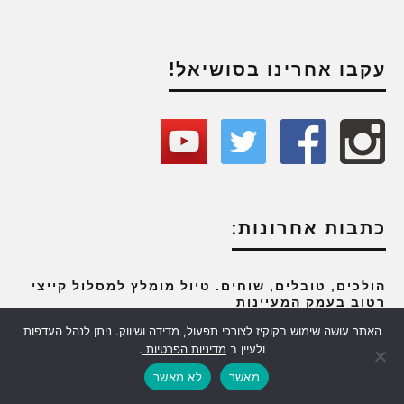
עקבו אחרינו בסושיאל!
כתבות אחרונות:
הולכים, טובלים, שוחים. טיול מומלץ למסלול קייצי
רטוב בעמק המעיינות
6 באוגוסט 2026
האתר עושה שימוש בקוקיז לצורכי תפעול, מדידה ושיווק. ניתן לנהל העדפות
ולעיין ב
מדיניות הפרטיות
.
טיולי החודש – לוח אאוטפאנל עם ההמלצות לטיולים
מאשר
לא מאשר
לפי חודשים