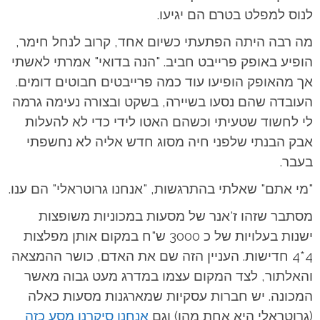
לנוס למפלט בטרם הם יגיעו.
מה רבה היתה הפתעתי כשיום אחד, קרוב לנחל חימר,
הופיע באופק פרייבט חביב. "הנה בדואי" אמרתי לאשתי
אך מהאופק הופיעו עוד כמה פרייבטים חבוטים דומים.
העובדה שהם נסעו בשיירה, בשקט ובצורה נעימה גרמה
לי לחשוד שטעיתי וכשהם האטו לידי כדי לא להעלות
אבק הבנתי שלפני חיה מסוג חדש אליה לא נחשפתי
בעבר.
"מי אתם" שאלתי בהתרגשות, "אנחנו גרוטראלי" הם ענו.
מסתבר שזהו ז'אנר של מסעות במכוניות משופצות
ישנות בעלויות של כ 3000 ש"ח במקום אותן מפלצות
4*4 חדישות. העניין הזה שם את האדם, כושר ההמצאה
והאלתור, לצד המקום עצמו במדרג מעט גבוה מאשר
המכונה. יש חברות עסקיות שמארגנות מסעות כאלה
(גרוטראלי היא אחת מהן) וגם
אנחנו סיקרנו מסע כזה