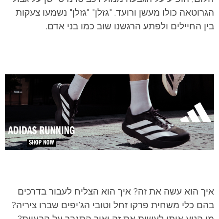
הגרוטאה כולו מעשן ורועד. "גזלן" "גזלן" נשמעו צעקות
בין החיילים ולפתע הרגשנו שוב כמו בני אדם.
איך הוא עשה את זה? איך הוא הצליח לעבור בדרכים
בהם כלי משחית פרקו זחל וטובי הג'יפים שברו ציריה?
מי הניע אותו לעשות את זה ואיך התגבר על הבעיות?