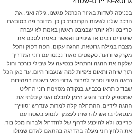
גרוטא-פרייבט-שטח?
בכניסה לשדות באזור הכרמל פגשנו, גילה ואני, את
הרכב שלנו לשעות הקרובות: כן כן, מדובר פה בסובארו
פרייבט ולא יותר שבמבט ראשון באמת לא עברה
שיפורים רבים או שינויים ואפשר באמת לסכם את
מצבה במילה גרוטאה. ההגה עקום, הפח דפוק והכל
מקרקש ורועד. סקפטים מאוד נכנסו עם רוני המדריך
שלקח את ההגה והתחיל בנסיעה על שבילי כורכר וחול
תוך שיחה ותאום ציפיות למה שנעבור היום. עד כאן הכל
נראה הגיוני וסביר למרות שרוני נסע בשטח במהירות
שבד"כ תראו בכביש. בנקודה מסוימת רוני החליט
שמספיק לדבר והגיע הזמן לתכלס ואני קיבלתי את
ההגה לידיים. ההתחלה קלה למרות שנדרש "סוויץ'"
מנטאלי בראש להרשות לעצמך לנסוע בשטח עם
פרייבט ולא להיכנע לדחף של להזדחל ולברוח מכל בור.
את הלחץ רוני מעלה בהדרגה בהתאם לאדם שמולו