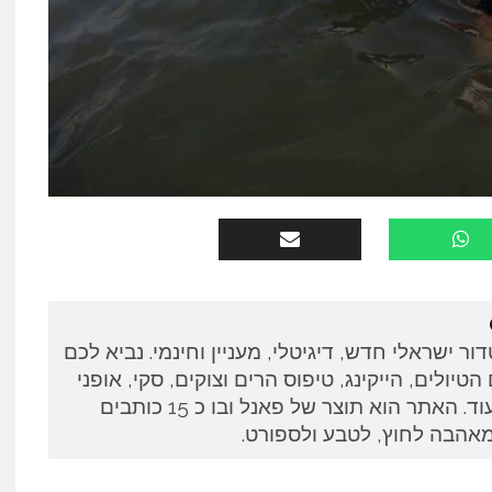
ין אאוטדור ישראלי חדש, דיגיטלי, מעניין וחינמי. נביא לכם
טיולים, הייקינג, טיפוס הרים וצוקים, סקי, אופני
הרים וריצות טרייל, ועוד ועוד. האתר הוא תוצר של פאנל ובו כ 15 כותבים
מאהבה לחוץ, לטבע ולספורט.