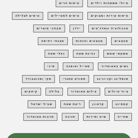
טיולי משפחות וילדים
טיפוס הרים
טיפוס קירות ומצוקים
טיפים למטיילים
טיפים לצלילה
טכנולוגיה וגאדג'טים
ירדן
מבחני מוצרים
מבצעים
מבצעים והנחות
מצנחי רחיפה
משקפי שמש
נהיגת שטח
נעלי שטח
נשים באאוטדור
סטייל ואופנה
סיני
סנפלינג וקניונינג
ספורט אתגרי
סקי וסנואבורד
ציוד טיולים
צילום אאוטדור
צלילה
קיאקים
קמפינג
קראוון
ריצת שטח
שביל ישראל
שחייה
שיט וסירות
תזונה
תרבות אאוטדור