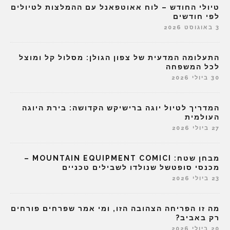
טיולי החודש – לוח אאוטפאנל עם ההמלצות לטיולים
לפי חודשים
3 באוגוסט 2026
התעלומה המדעית של צפון הגולן: מסלול קל ומוצל
לכל המשפחה
30 ביולי 2026
המדריך לטיול יוגה ברישיקש הקדושה: בירת היוגה
העולמית
27 ביולי 2026
מבחן שטח: MOUNTAIN EQUIPMENT COMICI –
מכנסי סופטשל שנולדו לשבילים טכניים
23 ביולי 2026
מה זו הפריחה הצהובה הזו, ומי אמר שפרחים פורחים
רק באביב?
20 ביולי 2026