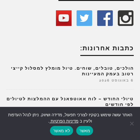
כתבות אחרונות:
הולכים, טובלים, שוחים. טיול מומלץ למסלול קייצי
רטוב בעמק המעיינות
6 באוגוסט 2026
טיולי החודש – לוח אאוטפאנל עם ההמלצות לטיולים
לפי חודשים
3 באוגוסט 2026
האתר עושה שימוש בקוקיז לצורכי תפעול, מדידה ושיווק. ניתן לנהל העדפות
ולעיין ב
מדיניות הפרטיות
.
התעלומה המדעית של צפון הגולן: מסלול קל ומוצל
מאשר
לא מאשר
לכל המשפחה