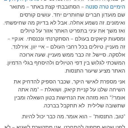
הימיים טרה סנטה
– הסתובבתי קצת באתר – מתואר
שם מועדון חברים שחותרים יחד, עושים קורסים
ואימונים. זה נשמע אחלה, אבל לא בדיוק מה שחיפשתי.
ואז משך את עיני בתפריט האתר אזור על טיולים
ומסעות קיאקים בעולם – הסתקרנתי ונכנסתי. או.קיי –
זה מעניין. טיולים בכל רחבי העולם – איי יוון, אירלנד,
אלסקה, סיישל. זה כבר ממש מעניין. שעה ארוכה
המשכתי לגלוש בין דפי הטיולים ולהיסחף בגלי הדמיון.
האתר מציע שיעור התנסות.
אני מספרת לאישי היקר, שכבר הספיק להדחיק את
השיחה שלנו על קניית קיאק, ושואלת – "מה אתה
אומר?" הוא מזהה את הנחישות בטון השאלה ומבין
שתשובה שלילית לא תתקבל בברכה.
"טוב, התנסות" – הוא אומר. מה כבר יכול להיות.
לפני שהוא מספיק להתחרט, אני מתקשרת לשגיא – לא