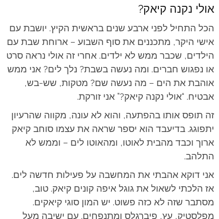
אולי נקנה קיאק?
הכל התחיל לפני ארבע שנים בראשית הקיץ. יושבת עם
אישי היקר, מתכננים את סוף השבוע – ארוחת שבת עם
הילדים, שכבר ממש לא ילדים. אחרי זה אולי נראה סרט
או נפגוש חברים. ומה נעשה בשבת? נלך לים? אני ממש
אוהבת את הים – מה נעשה שם? מטקות, שש-בש,
אבטיח. “אולי נקנה קיאק?” אני זורקת.
זה תופס אותו בהפתעה, והוא לא עונה, מקווה שהרעיון
יתפוגג. בדיעבד הוא יספר שראה את עצמו סוחב קיאק
ארוך וכבד מהבית לאוטו, ומהאוטו לים – וממש לא
התלהב.
אני דוקא אהבתי את המחשבה על פעילות חדשה לים.
אז הלכתי לשאול את גוגל איפה קונים קיאק. טוב,
מסתבר שזה לא כזה פשוט. יש המון סוגי קיאקים.
מפלסטיק, עץ, פיברגלס ומתנפחים. עם ישיבה מעל