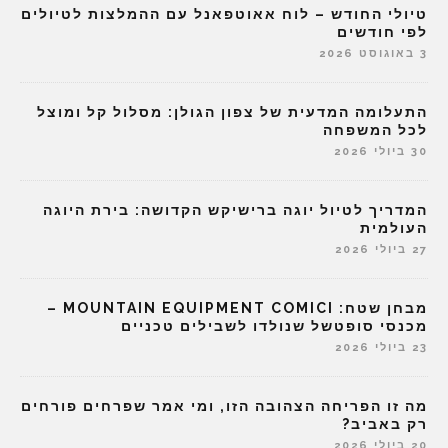
טיולי החודש – לוח אאוטפאנל עם ההמלצות לטיולים
לפי חודשים
3 באוגוסט 2026
התעלומה המדעית של צפון הגולן: מסלול קל ומוצל
לכל המשפחה
30 ביולי 2026
המדריך לטיול יוגה ברישיקש הקדושה: בירת היוגה
העולמית
27 ביולי 2026
מבחן שטח: MOUNTAIN EQUIPMENT COMICI –
מכנסי סופטשל שנולדו לשבילים טכניים
23 ביולי 2026
מה זו הפריחה הצהובה הזו, ומי אמר שפרחים פורחים
רק באביב?
20 ביולי 2026