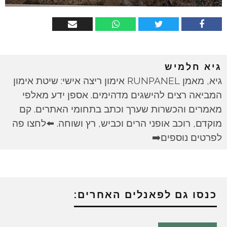
גיא חלמיש
גיא, מאמן RUNPANEL אימון ריצה אישי: שיטת אימון
המביאה רצים להישגים מדהימים. אספן ידע מאלפי
מאמרים והכשרות שערך וכתב בתחומי האתרים. קם
מוקדם, רוכב אופני הרים וכביש, רץ ושוחה. ⬅️לחצו פה
לפרטים נוספים➡️
כנסו גם לפאנלים האחרים: