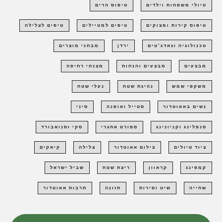
טיולי משפחות וילדים
טיפוס הרים
טיפוס קירות ומצוקים
טיפים למטיילים
טיפים לצלילה
טכנולוגיה וגאדג'טים
ירדן
מבחני מוצרים
מבצעים
מבצעים והנחות
מצנחי רחיפה
משקפי שמש
נהיגת שטח
נעלי שטח
נשים באאוטדור
סטייל ואופנה
סיני
סנפלינג וקניונינג
ספורט אתגרי
סקי וסנואבורד
ציוד טיולים
צילום אאוטדור
צלילה
קיאקים
קמפינג
קראוון
ריצת שטח
שביל ישראל
שחייה
שיט וסירות
תזונה
תרבות אאוטדור