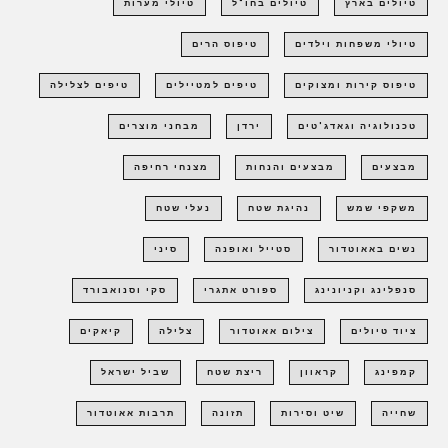
טיולים בארץ
טיולים בחו"ל
טיולי מערות
טיולי משפחות וילדים
טיפוס הרים
טיפוס קירות ומצוקים
טיפים למטיילים
טיפים לצלילה
טכנולוגיה וגאדג'טים
ירדן
מבחני מוצרים
מבצעים
מבצעים והנחות
מצנחי רחיפה
משקפי שמש
נהיגת שטח
נעלי שטח
נשים באאוטדור
סטייל ואופנה
סיני
סנפלינג וקניונינג
ספורט אתגרי
סקי וסנואבורד
ציוד טיולים
צילום אאוטדור
צלילה
קיאקים
קמפינג
קראוון
ריצת שטח
שביל ישראל
שחייה
שיט וסירות
תזונה
תרבות אאוטדור