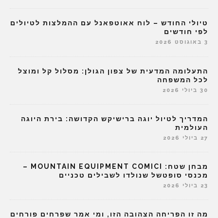
טיולי החודש – לוח אאוטפאנל עם ההמלצות לטיולים
לפי חודשים
3 באוגוסט 2026
התעלומה המדעית של צפון הגולן: מסלול קל ומוצל
לכל המשפחה
30 ביולי 2026
המדריך לטיול יוגה ברישיקש הקדושה: בירת היוגה
העולמית
27 ביולי 2026
מבחן שטח: MOUNTAIN EQUIPMENT COMICI –
מכנסי סופטשל שנולדו לשבילים טכניים
23 ביולי 2026
מה זו הפריחה הצהובה הזו, ומי אמר שפרחים פורחים