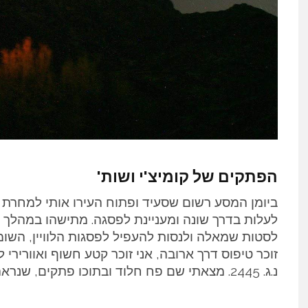
הפתקים של קומיצ'י ושות'
ביומן המסע רשום שסעיד ופתוח העירו אותי למחרת וי
לעלות בדרך שונה ומעניינת לפסגה. מתישהו במהלך ה
לסטות שמאלה ולנסות להעפיל לפסגות הלוויין, השו
זוכר טיפוס דרך ארובה, אני זוכר קטע חשוף ואווריר
נ.ג. 2445. מצאתי שם פח חלוד ובתוכו פתקים, שנראה שחיכו לי שם זמן מה.