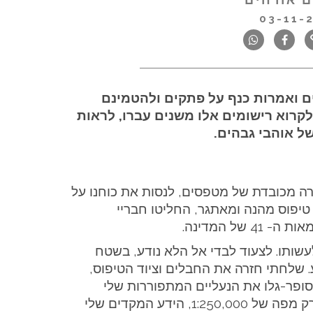
03-11-
ים ואמרות כנף על פתקים ולהטמינם
לקרוא רישומים אלו משנים עברו, לראות
ל אוהבי גבהים.
ת. במאי 89 ירדתי עם חבורה מכובדת של מטפסים, לנסות את כוחנו על
פצפה וג'בל רבה. לאחר 5 ימים של טיפוס מהנה ומאתגר, החליטו חבריי
ל המדינה.
שותו. לצעוד לבדי אל הלא נודע, בשטח
 שלחתי חזרה את החבלים וציוד הטיפוס,
סופר-גלו את הנעליים המתפוררות שלי
ושמתי פעמיי דרומה, אל עבר האום שומר. הייתה לי רק מפה של 1:250,000, הידע המקדים שלי