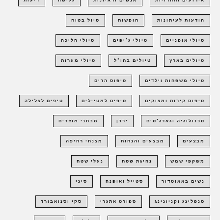
אירועים ותחרויות
אנשים וראיונות
גלישה
דיעות
הודעות לעיתונות
חופשות
טיול בטוח
טיולי אופניים
טיולי ג'יפים
טיולי הליכה
טיולים בארץ
טיולים בחו"ל
טיולי מערות
טיולי משפחות וילדים
טיפוס הרים
טיפוס קירות ומצוקים
טיפים למטיילים
טיפים לצלילה
טכנולוגיה וגאדג'טים
ירדן
מבחני מוצרים
מבצעים
מבצעים והנחות
מצנחי רחיפה
משקפי שמש
נהיגת שטח
נעלי שטח
נשים באאוטדור
סטייל ואופנה
סיני
סנפלינג וקניונינג
ספורט אתגרי
סקי וסנואבורד