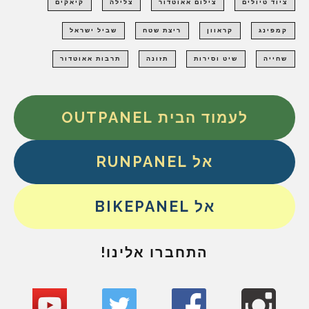
ציוד טיולים
צילום אאוטדור
צלילה
קיאקים
קמפינג
קראוון
ריצת שטח
שביל ישראל
שחייה
שיט וסירות
תזונה
תרבות אאוטדור
לעמוד הבית OUTPANEL
אל RUNPANEL
אל BIKEPANEL
התחברו אלינו!