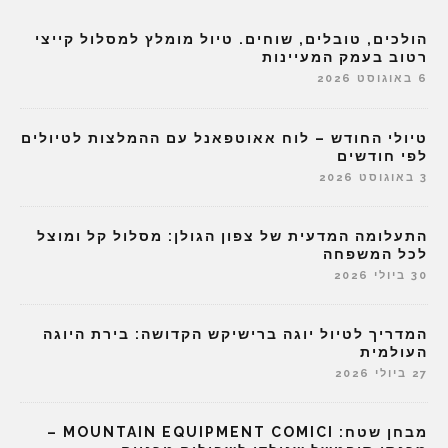
הולכים, טובלים, שוחים. טיול מומלץ למסלול קייצי
רטוב בעמק המעיינות
6 באוגוסט 2026
טיולי החודש – לוח אאוטפאנל עם ההמלצות לטיולים
לפי חודשים
3 באוגוסט 2026
התעלומה המדעית של צפון הגולן: מסלול קל ומוצל
לכל המשפחה
30 ביולי 2026
המדריך לטיול יוגה ברישיקש הקדושה: בירת היוגה
העולמית
27 ביולי 2026
מבחן שטח: MOUNTAIN EQUIPMENT COMICI –