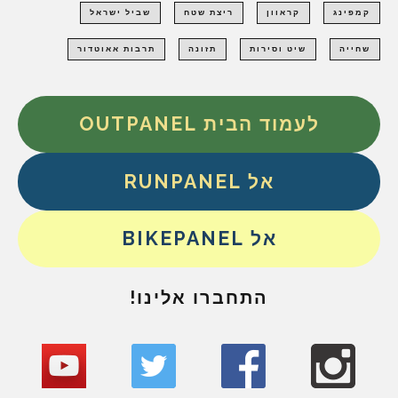
קמפינג
קראוון
ריצת שטח
שביל ישראל
שחייה
שיט וסירות
תזונה
תרבות אאוטדור
לעמוד הבית OUTPANEL
אל RUNPANEL
אל BIKEPANEL
התחברו אלינו!