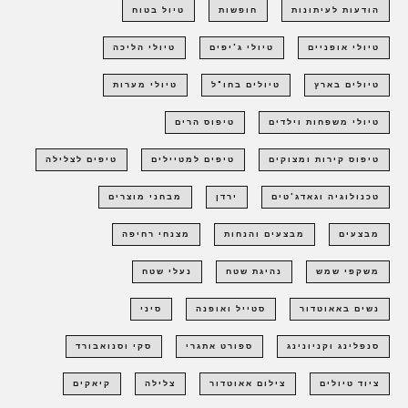
הודעות לעיתונות
חופשות
טיול בטוח
טיולי אופניים
טיולי ג'יפים
טיולי הליכה
טיולים בארץ
טיולים בחו"ל
טיולי מערות
טיולי משפחות וילדים
טיפוס הרים
טיפוס קירות ומצוקים
טיפים למטיילים
טיפים לצלילה
טכנולוגיה וגאדג'טים
ירדן
מבחני מוצרים
מבצעים
מבצעים והנחות
מצנחי רחיפה
משקפי שמש
נהיגת שטח
נעלי שטח
נשים באאוטדור
סטייל ואופנה
סיני
סנפלינג וקניונינג
ספורט אתגרי
סקי וסנואבורד
ציוד טיולים
צילום אאוטדור
צלילה
קיאקים