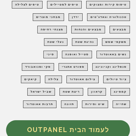
טיפוס קירות ומצוקים
טיפים למטיילים
טיפים לצלילה
טכנולוגיה וגאדג'טים
ירדן
מבחני מוצרים
מבצעים
מבצעים והנחות
מצנחי רחיפה
משקפי שמש
נהיגת שטח
נעלי שטח
נשים באאוטדור
סטייל ואופנה
סיני
סנפלינג וקניונינג
ספורט אתגרי
סקי וסנואבורד
ציוד טיולים
צילום אאוטדור
צלילה
קיאקים
קמפינג
קראוון
ריצת שטח
שביל ישראל
שחייה
שיט וסירות
תזונה
תרבות אאוטדור
לעמוד הבית OUTPANEL