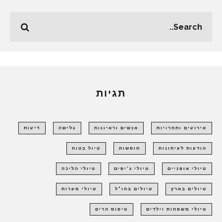
תגיות
אירועים ותחרויות
אנשים וראיונות
גלישה
דיעות
הודעות לעיתונות
חופשות
טיול בטוח
טיולי אופניים
טיולי ג'יפים
טיולי הליכה
טיולים בארץ
טיולים בחו"ל
טיולי מערות
טיולי משפחות וילדים
טיפוס הרים