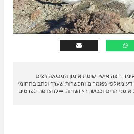
א, מאמן RUNPANEL אימון ריצה אישי: שיטת אימון המביאה רצים
ידע מאלפי מאמרים והכשרות שערך וכתב בתחומי
אופני הרים וכביש, רץ ושוחה. ⬅️לחצו פה לפרטים