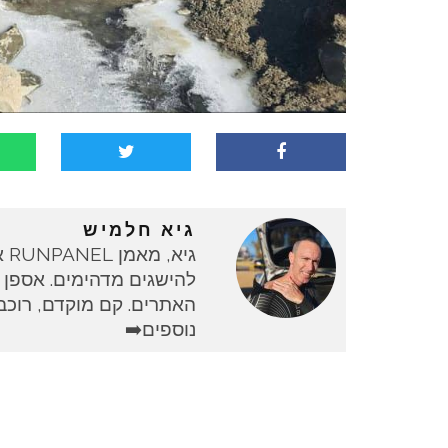
גיא חלמיש
גי
להישגים מדהימים. אספן 
האתרים. קם מוקדם, רוכב 
נוספים➡️