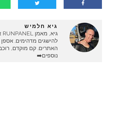
גיא חלמיש
גי
להישגים מדהימים. אספן 
האתרים. קם מוקדם, רוכב 
נוספים➡️