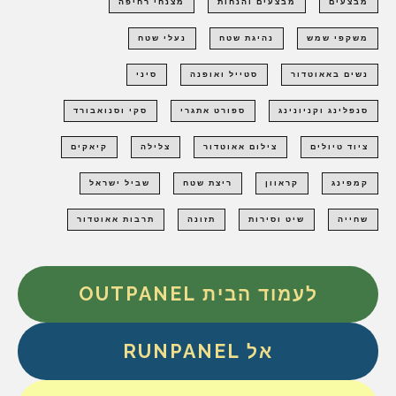
מבצעים
מבצעים והנחות
מצנחי רחיפה
משקפי שמש
נהיגת שטח
נעלי שטח
נשים באאוטדור
סטייל ואופנה
סיני
סנפלינג וקניונינג
ספורט אתגרי
סקי וסנואבורד
ציוד טיולים
צילום אאוטדור
צלילה
קיאקים
קמפינג
קראוון
ריצת שטח
שביל ישראל
שחייה
שיט וסירות
תזונה
תרבות אאוטדור
לעמוד הבית OUTPANEL
אל RUNPANEL