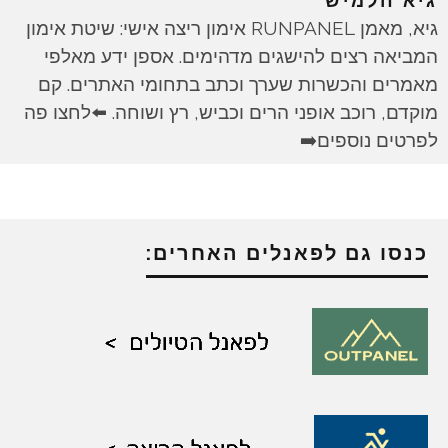
גיא חלמיש
גיא, מאמן RUNPANEL אימון ריצה אישי: שיטת אימון
המביאה רצים להישגים מדהימים. אספן ידע מאלפי
מאמרים והכשרות שערך וכתב בתחומי האתרים. קם
מוקדם, רוכב אופני הרים וכביש, רץ ושוחה. ⬅️לחצו פה
לפרטים נוספים➡️
כנסו גם לפאנלים האחרים: