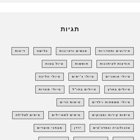
תגיות
אירועים ותחרויות
אנשים וראיונות
גלישה
דיעות
הודעות לעיתונות
חופשות
טיול בטוח
טיולי אופניים
טיולי ג'יפים
טיולי הליכה
טיולים בארץ
טיולים בחו"ל
טיולי מערות
טיולי משפחות וילדים
טיפוס הרים
טיפוס קירות ומצוקים
טיפים למטיילים
טיפים לצלילה
טכנולוגיה וגאדג'טים
ירדן
מבחני מוצרים