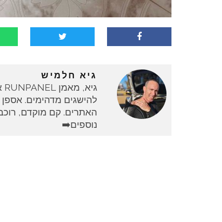
גיא חלמיש
גי
להישגים מדהימים. אספן 
האתרים. קם מוקדם, רוכב 
נוספים➡️