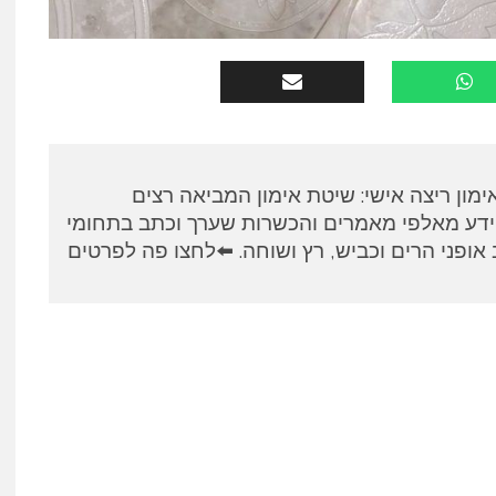
א, מאמן RUNPANEL אימון ריצה אישי: שיטת אימון המביאה רצים
ידע מאלפי מאמרים והכשרות שערך וכתב בתחומי
אופני הרים וכביש, רץ ושוחה. ⬅️לחצו פה לפרטים