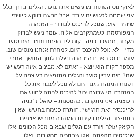
לאוקיינוס הפתוח. מרגישים את תנועת הגלים. בדרך כלל
אני שמחה לפגוש ים עובד, אבל הפעם דווקא קיוויתי
שיהיה רגוע, שנוכל להיכנס לבורדי – המנהרה
המפורסמת. כשמתקרבים אליה, עומר ניגש לבדוק
מקרוב, מתעכב כמה דקות ליד הפתח וחוזר. הים סוער
מדי – לא נוכל להיכנס היום. למחרת אנחנו מנסים שוב.
עומר נכנס בפתח המנהרה ונעלם לתוך החושך. אחרי
מספר דקות הוא יוצא – "אתם לא מבינים איזה רעש יש
שם!" הים עדיין סוער והגלים מתנפצים בעוצמה על
דפנות המנהרה. גם היום לא נוכל לעבור את כל
המנהרה. מי שרוצה יכול להיכנס לפתח לחוש את
העוצמה. אני מתקרבת בהססנות – שואלת "כמה
להיכנס?" "את תרגישי". חותרת פנימה בחשש, שאון
התנפצות הגלים בקירות המנהרה מחריש אוזניים.
הקיאק עולה ויורד עם הגלים שבאים מכל הכוונים: אלו
שנכנסים מהפתח, אלו שחוזרים מהקירות, ואלו