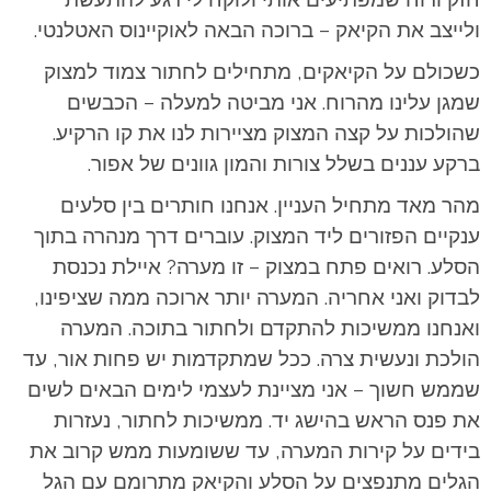
ולייצב את הקיאק – ברוכה הבאה לאוקיינוס האטלנטי.
כשכולם על הקיאקים, מתחילים לחתור צמוד למצוק
שמגן עלינו מהרוח. אני מביטה למעלה – הכבשים
שהולכות על קצה המצוק מציירות לנו את קו הרקיע.
ברקע עננים בשלל צורות והמון גוונים של אפור.
מהר מאד מתחיל העניין. אנחנו חותרים בין סלעים
ענקיים הפזורים ליד המצוק. עוברים דרך מנהרה בתוך
הסלע. רואים פתח במצוק – זו מערה? איילת נכנסת
לבדוק ואני אחריה. המערה יותר ארוכה ממה שציפינו,
ואנחנו ממשיכות להתקדם ולחתור בתוכה. המערה
הולכת ונעשית צרה. ככל שמתקדמות יש פחות אור, עד
שממש חשוך – אני מציינת לעצמי לימים הבאים לשים
את פנס הראש בהישג יד. ממשיכות לחתור, נעזרות
בידים על קירות המערה, עד ששומעות ממש קרוב את
הגלים מתנפצים על הסלע והקיאק מתרומם עם הגל