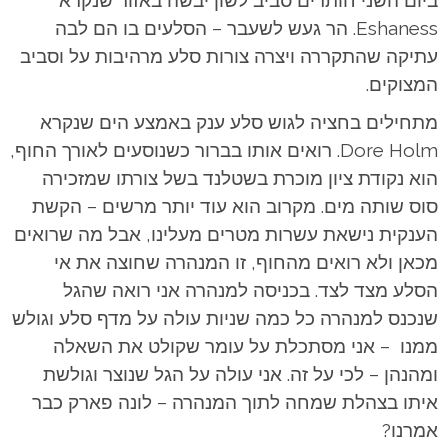
ביום השני חותרים סביב לשון יבשה באזור שנקרא
Eshaness. הר געש לשעבר – הסלעים בו הם לבה
עתיקה שהתקררה ויצרה צורות סלע מרהיבות על וסביב
המצוקים.
מתחילים בחציה לגוש סלע ענק באמצע הים שנקרא
Dore Holm. רואים אותו בברור כשנוסעים לאורך החוף,
הוא נקודת ציון מוכרת בשטלנד בשל צורתו שמזכירה
סוס שותה מים. מקרוב הוא עוד יותר מרשים – הקשת
הענקית נישאת עשרות מטרים מעלינו, אבל מה שרואים
מכאן ולא רואים מהחוף, זו המנהרה שחוצה את אי
הסלע מצד לצד. בכניסה למנהרה אני רואה שהגל
שנכנס למנהרה כל כמה שניות עולה על מדף סלע וגולש
ממנו – אני מסתכלת על עומר שקולט את השאלה
ומהנהן – לכי על זה. אני עולה על הגל שנוצר וגולשת
איתו בצהלת שמחה לתוך המנהרה – לונה פארק כבר
אמרנו?