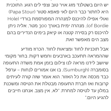
יש היום בשטלנד מזג אויר טוב וצפי לים רגוע. התוכנית
היא לחתור כבר היום לאי פאפא סטור (Papa Stour)
ואולי אפילו להיכנס למנהרה המפורסמת בורדי (Hole
of Bordie), מנהרה ימית באורך 300 מטר, אליה ניתן
להיכנס רק בסירה קטנה או קיאק בימים הנדירים בהם
מצב הים מאפשר זאת.
אבל תוכניות לחוד ומציאות לחוד. הכרוז מודיע
שההמראה תתעכב בארבעים וחמש דקות. בחור מקומי
שיושב לידנו מראה לנו צילום בזמן אמת משדה התעופה
בסומברה (Sumburgh), בו אנו אמורים לנחות – ערפל
כבד מכסה את כל האזור. הוא אומר שזה קורה לעיתים
קרובות ואז חברת התעופה מבטלת את הטיסה ומשכנת
במלון עד לטיסה למחרת. "לא, אין מצב. אנחנו חייבים
להגיע היום."