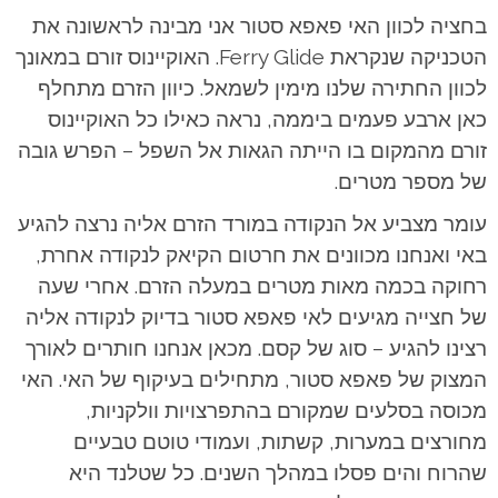
בחציה לכוון האי פאפא סטור אני מבינה לראשונה את
הטכניקה שנקראת Ferry Glide. האוקיינוס זורם במאונך
לכוון החתירה שלנו מימין לשמאל. כיוון הזרם מתחלף
כאן ארבע פעמים ביממה, נראה כאילו כל האוקיינוס
זורם מהמקום בו הייתה הגאות אל השפל – הפרש גובה
של מספר מטרים.
עומר מצביע אל הנקודה במורד הזרם אליה נרצה להגיע
באי ואנחנו מכוונים את חרטום הקיאק לנקודה אחרת,
רחוקה בכמה מאות מטרים במעלה הזרם. אחרי שעה
של חצייה מגיעים לאי פאפא סטור בדיוק לנקודה אליה
רצינו להגיע – סוג של קסם. מכאן אנחנו חותרים לאורך
המצוק של פאפא סטור, מתחילים בעיקוף של האי. האי
מכוסה בסלעים שמקורם בהתפרצויות וולקניות,
מחורצים במערות, קשתות, ועמודי טוטם טבעיים
שהרוח והים פסלו במהלך השנים. כל שטלנד היא