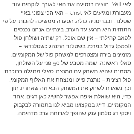
לאי Yell, חוצים בנסיעה את האי לאורך, לוקחים עוד
מעבורת ומגיעים לאי Unst – האי הכי צפוני באיי
שטלנד, ובבריטניה כולה. הסערה ממשיכה להכות, על פי
התחזית היא תרגע עד הערב. בינתיים אנחנו נכנסים
לפאב קהילתי – אין שם אוכל, רק שתיה ושולחן פול
(pool) גדול במרכז. בשטלנד התנהג כשטלנדאי –
מזמינים בירה ומצטרפים למשחק פול של המקומיים.
סאלי ראשונה, שמה מטבע של 50 פני על השולחן,
מסמנת שהיא תשחק עם המנצח. סאלי מתגלה ככוכבת
פול רצינית – נותנת פייט ומנצחת את האלוף המקומי,
וכך נשארת לשחק את המשחק הבא וזה שאחריו. תוך
כדי, היא שואלת איפה אפשר להשיג כאן דגים. אחד
המקומיים, דייג במקצועו מביא לנו בתמורה לבקבוק
ויסקי דג סלמון ענק שהופך לארוחת ערב מדהימה.