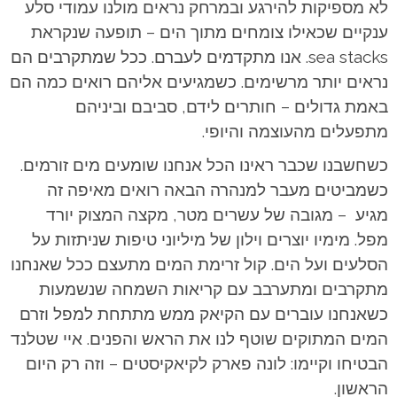
לא מספיקות להירגע ובמרחק נראים מולנו עמודי סלע
ענקיים שכאילו צומחים מתוך הים – תופעה שנקראת
sea stacks. אנו מתקדמים לעברם. ככל שמתקרבים הם
נראים יותר מרשימים. כשמגיעים אליהם רואים כמה הם
באמת גדולים – חותרים לידם, סביבם וביניהם
מתפעלים מהעוצמה והיופי.
כשחשבנו שכבר ראינו הכל אנחנו שומעים מים זורמים.
כשמביטים מעבר למנהרה הבאה רואים מאיפה זה
מגיע – מגובה של עשרים מטר, מקצה המצוק יורד
מפל. מימיו יוצרים וילון של מיליוני טיפות שניתזות על
הסלעים ועל הים. קול זרימת המים מתעצם ככל שאנחנו
מתקרבים ומתערבב עם קריאות השמחה שנשמעות
כשאנחנו עוברים עם הקיאק ממש מתתחת למפל וזרם
המים המתוקים שוטף לנו את הראש והפנים.
איי שטלנד
הבטיחו וקיימו: לונה פארק לקיאקיסטים – וזה רק היום
הראשון.