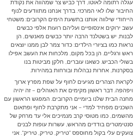
עגלה רתומה לאוטו, דרך כביש צר שמהווה את נקודת
החיבור שלו לאי המרכזי. בדרך אנחנו מתוודעים לנוף
הייחודי שילווה אותנו בתשעת הימים הקרובים: משטחי
עשב ירוקים אינסופיים ועליהם רועות אלפי כבשים
לבנות. יש בשטלנד הרבה יותר כבשים מאנשים, הן
נראות כמו בציורי הילדים: כדור צמר לבן ממנו יוצאים
ראש ורגליים. הן בכל מקום, מלכחות את העשב אפילו
בשולי הכביש. כשאנו עוברים, חלקן מביטות בנו
בסקרנות, אחרות נבהלות ובורחות במהירות.
לקראת הצהרים מגיעים לחוף על שפת מפרץ ארוך
ויפהפה. דבר ראשון מקימים את האוהלים – זה יהיה
מחנה הבית שלנו ביומיים הקרובים. המפגש הראשון עם
השכנים מפחיד למדי – אני מתקרבת לחוף ופתאום
מהשמים, כמו מטוסי קרב מנמיכים אלי עד מרחק של
סנטימטרים בודדים מהראש, עשרות עופות לבנים
צועקים עלי בקול מחוספס "טיריק, טיריק, טיריק". אני