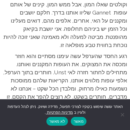
וקולטים שאלו המון, אבל ממש המון, קינים של אותם
עופות Gannet שליוו אותנו בדרך. חלקם יושבים
ומקננים על האי, אחרים, אלפים מהם, דואים מעלינו
וכל הזמן יש ביניהם תחלופה. אני יושבת בקיאק
מהופנטת. מביטה למעלה ולא מאמינה שאני זוכה להיות
נוכחת בחווית טבע מופלאה זו.
רגע החסד שהערפל עשה עימנו מסתיים והוא חוזר
ומכסה את המצוקים, את העופות המקננים ואותנו.
מתחילים לחתור חזרה לאי Unst. חותרים בתוך הערפל,
אלפי עופות מלווים אותנו, הקריאות שלהם ממוסכות
נשמעות כאילו מרחוק, ומלבדן הכל שקט – אנחנו לא
מדברים, חותרים בשקט, לא רוצים להפר את הקסם. זו
חוויה מדהימה שהופכת להיות אחת מנקודות השיא
האתר עושה שימוש בקוקיז לצורכי תפעול, מדידה ושיווק. ניתן לנהל העדפות
במסע.
ולעיין ב
מדיניות הפרטיות
.
מאשר
לא מאשר