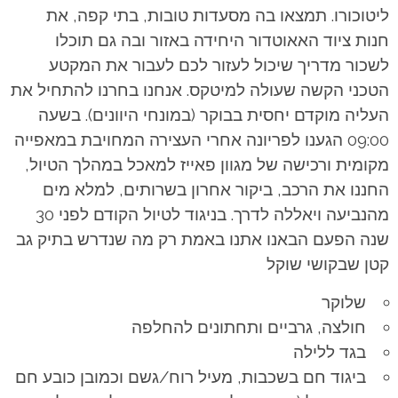
ליטוכורו. תמצאו בה מסעדות טובות, בתי קפה, את
חנות ציוד האאוטדור היחידה באזור ובה גם תוכלו
לשכור מדריך שיכול לעזור לכם לעבור את המקטע
הטכני הקשה שעולה למיטקס.
אנחנו בחרנו להתחיל את
העליה מוקדם יחסית בבוקר (במונחי היוונים). בשעה
09:00 הגענו לפריונה אחרי העצירה המחויבת במאפייה
מקומית ורכישה של מגוון פאייז למאכל במהלך הטיול,
החננו את הרכב, ביקור אחרון בשרותים, למלא מים
מהנביעה ויאללה לדרך. בניגוד לטיול הקודם לפני 30
שנה הפעם הבאנו אתנו באמת רק מה שנדרש בתיק גב
קטן שבקושי שוקל
שלוקר
חולצה, גרביים ותחתונים להחלפה
בגד ללילה
ביגוד חם בשכבות, מעיל רוח/גשם וכמובן כובע חם