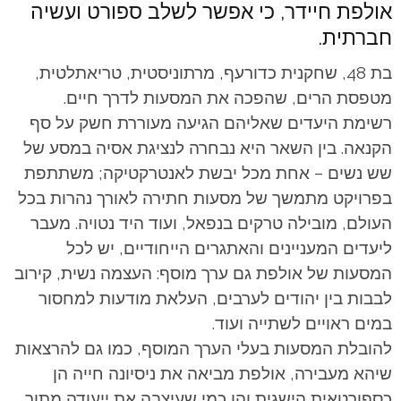
אולפת חיידר, כי אפשר לשלב ספורט ועשיה
חברתית.
בת 48, שחקנית כדורעף, מרתוניסטית, טריאתלטית,
מטפסת הרים, שהפכה את המסעות לדרך חיים.
רשימת היעדים שאליהם הגיעה מעוררת חשק על סף
הקנאה. בין השאר היא נבחרה לנציגת אסיה במסע של
שש נשים – אחת מכל יבשת לאנטרקטיקה; משתתפת
בפרויקט מתמשך של מסעות חתירה לאורך נהרות בכל
העולם, מובילה טרקים בנפאל, ועוד היד נטויה. מעבר
ליעדים המעניינים והאתגרים הייחודיים, יש לכל
המסעות של אולפת גם ערך מוסף: העצמה נשית, קירוב
לבבות בין יהודים לערבים, העלאת מודעות למחסור
במים ראויים לשתייה ועוד.
להובלת המסעות בעלי הערך המוסף, כמו גם להרצאות
שיהא מעבירה, אולפת מביאה את ניסיונה חייה הן
כספורטאית הישגית והן כמי שעיצבה את ייעודה מתוך