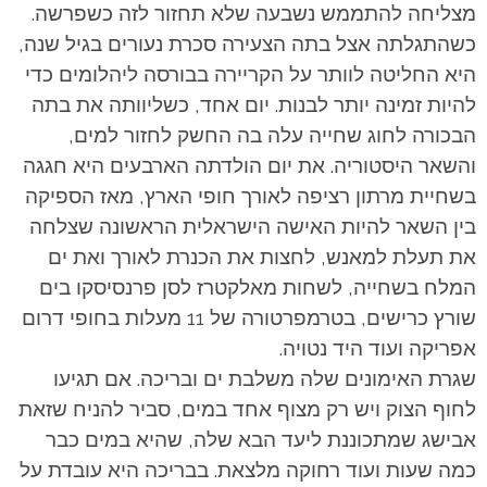
מצליחה להתממש נשבעה שלא תחזור לזה כשפרשה.
כשהתגלתה אצל בתה הצעירה סכרת נעורים בגיל שנה,
היא החליטה לוותר על הקריירה בבורסה ליהלומים כדי
להיות זמינה יותר לבנות. יום אחד, כשליוותה את בתה
הבכורה לחוג שחייה עלה בה החשק לחזור למים,
והשאר היסטוריה. את יום הולדתה הארבעים היא חגגה
בשחיית מרתון רציפה לאורך חופי הארץ, מאז הספיקה
בין השאר להיות האישה הישראלית הראשונה שצלחה
את תעלת למאנש, לחצות את הכנרת לאורך ואת ים
המלח בשחייה, לשחות מאלקטרז לסן פרנסיסקו בים
שורץ כרישים, בטרמפרטורה של 11 מעלות בחופי דרום
אפריקה ועוד היד נטויה.
שגרת האימונים שלה משלבת ים ובריכה. אם תגיעו
לחוף הצוק ויש רק מצוף אחד במים, סביר להניח שזאת
אבישג שמתכוננת ליעד הבא שלה, שהיא במים כבר
כמה שעות ועוד רחוקה מלצאת. בבריכה היא עובדת על