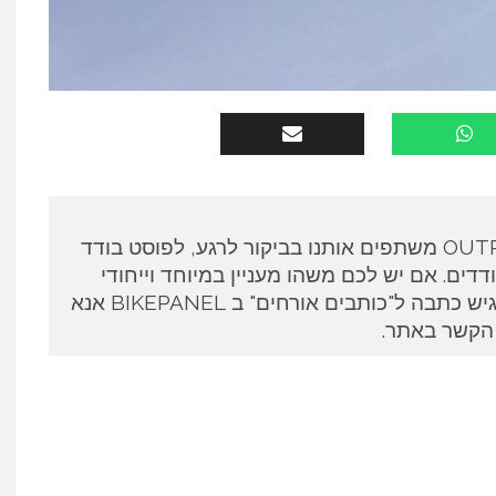
כותבים אורחים ב OUTPANEL משתפים אותנו בביקור לרגע, לפוסט בודד
דים. אם יש לכם משהו מעניין במיוחד וייחודי
לספר ואתם מעוניינים להגיש כתבה ל"כותבים אורחים" ב BIKEPANEL אנא
 הקשר באתר.