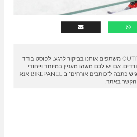
כותבים אורחים ב OUTPANEL משתפים אותנו בביקור לרגע, לפוסט בודד
דים. אם יש לכם משהו מעניין במיוחד וייחודי
לספר ואתם מעוניינים להגיש כתבה ל"כותבים אורחים" ב BIKEPANEL אנא
 הקשר באתר.