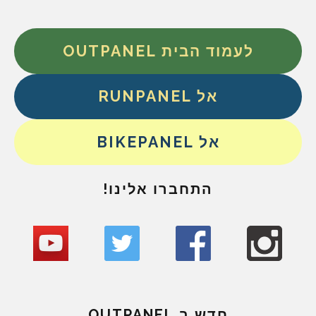
לעמוד הבית OUTPANEL
אל RUNPANEL
אל BIKEPANEL
התחברו אלינו!
חדש ב OUTPANEL