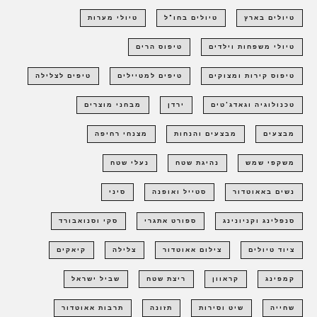
טיולים בארץ
טיולים בחו"ל
טיולי מערות
טיולי משפחות וילדים
טיפוס הרים
טיפוס קירות ומצוקים
טיפים למטיילים
טיפים לצלילה
טכנולוגיה וגאדג'טים
ירדן
מבחני מוצרים
מבצעים
מבצעים והנחות
מצנחי רחיפה
משקפי שמש
נהיגת שטח
נעלי שטח
נשים באאוטדור
סטייל ואופנה
סיני
סנפלינג וקניונינג
ספורט אתגרי
סקי וסנואבורד
ציוד טיולים
צילום אאוטדור
צלילה
קיאקים
קמפינג
קראוון
ריצת שטח
שביל ישראל
שחייה
שיט וסירות
תזונה
תרבות אאוטדור