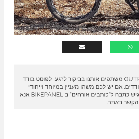
כותבים אורחים ב OUTPANEL משתפים אותנו בביקור לרגע, לפוסט בודד
דים. אם יש לכם משהו מעניין במיוחד וייחודי
לספר ואתם מעוניינים להגיש כתבה ל"כותבים אורחים" ב BIKEPANEL אנא
 הקשר באתר.