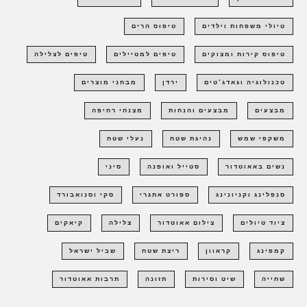
טיולי משפחות וילדים
טיפוס הרים
טיפוס קירות ומצוקים
טיפים למטיילים
טיפים לצלילה
טכנולוגיה וגאדג'טים
ירדן
מבחני מוצרים
מבצעים
מבצעים והנחות
מצנחי רחיפה
משקפי שמש
נהיגת שטח
נעלי שטח
נשים באאוטדור
סטייל ואופנה
סיני
סנפלינג וקניונינג
ספורט אתגרי
סקי וסנואבורד
ציוד טיולים
צילום אאוטדור
צלילה
קיאקים
קמפינג
קראוון
ריצת שטח
שביל ישראל
שחייה
שיט וסירות
תזונה
תרבות אאוטדור