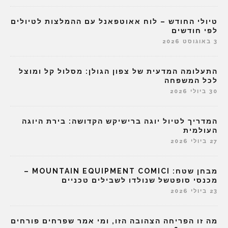
טיולי החודש – לוח אאוטפאנל עם ההמלצות לטיולים
לפי חודשים
3 באוגוסט 2026
התעלומה המדעית של צפון הגולן: מסלול קל ומוצל
לכל המשפחה
30 ביולי 2026
המדריך לטיול יוגה ברישיקש הקדושה: בירת היוגה
העולמית
27 ביולי 2026
מבחן שטח: MOUNTAIN EQUIPMENT COMICI –
מכנסי סופטשל שנולדו לשבילים טכניים
23 ביולי 2026
מה זו הפריחה הצהובה הזו, ומי אמר שפרחים פורחים