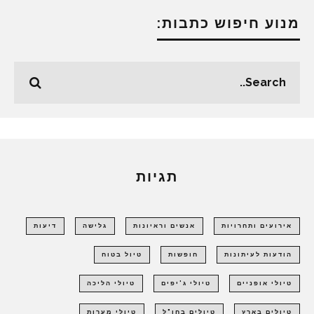
מנוע חיפוש כתבות:
תגיות
אירועים ותחרויות
אנשים וראיונות
גלישה
דיעות
הודעות לעיתונות
חופשות
טיול בטוח
טיולי אופניים
טיולי ג'יפים
טיולי הליכה
טיולים בארץ
טיולים בחו"ל
טיולי מערות