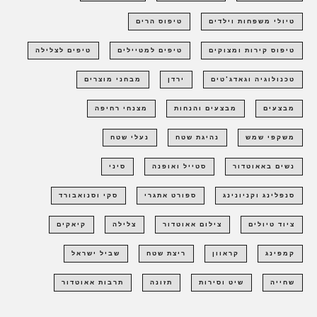
טיולי משפחות וילדים
טיפוס הרים
טיפוס קירות ומצוקים
טיפים למטיילים
טיפים לצלילה
טכנולוגיה וגאדג'טים
ירדן
מבחני מוצרים
מבצעים
מבצעים והנחות
מצנחי רחיפה
משקפי שמש
נהיגת שטח
נעלי שטח
נשים באאוטדור
סטייל ואופנה
סיני
סנפלינג וקניונינג
ספורט אתגרי
סקי וסנואבורד
ציוד טיולים
צילום אאוטדור
צלילה
קיאקים
קמפינג
קראוון
ריצת שטח
שביל ישראל
שחייה
שיט וסירות
תזונה
תרבות אאוטדור