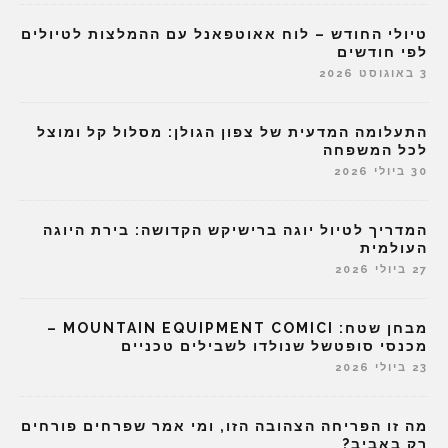
טיולי החודש – לוח אאוטפאנל עם ההמלצות לטיולים
לפי חודשים
3 באוגוסט 2026
התעלומה המדעית של צפון הגולן: מסלול קל ומוצל
לכל המשפחה
30 ביולי 2026
המדריך לטיול יוגה ברישיקש הקדושה: בירת היוגה
העולמית
27 ביולי 2026
מבחן שטח: MOUNTAIN EQUIPMENT COMICI –
מכנסי סופטשל שנולדו לשבילים טכניים
23 ביולי 2026
מה זו הפריחה הצהובה הזו, ומי אמר שפרחים פורחים
רק באביב?