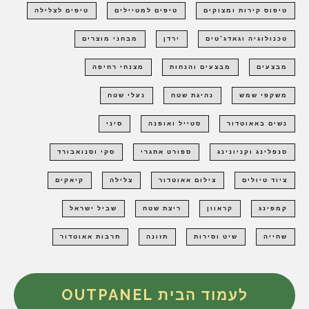
טיפוס קירות ומצוקים
טיפים למטיילים
טיפים לצלילה
טכנולוגיה וגאדג'טים
ירדן
מבחני מוצרים
מבצעים
מבצעים והנחות
מצנחי רחיפה
משקפי שמש
נהיגת שטח
נעלי שטח
נשים באאוטדור
סטייל ואופנה
סיני
סנפלינג וקניונינג
ספורט אתגרי
סקי וסנואבורד
ציוד טיולים
צילום אאוטדור
צלילה
קיאקים
קמפינג
קראוון
ריצת שטח
שביל ישראל
שחייה
שיט וסירות
תזונה
תרבות אאוטדור
לעמוד הבית OUTPANEL