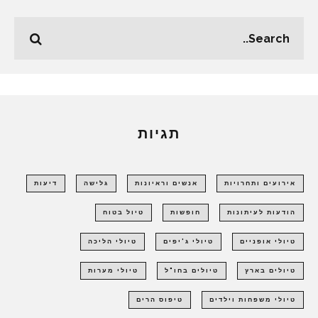
תגיות
אירועים ותחרויות
אנשים וראיונות
גלישה
דיעות
הודעות לעיתונות
חופשות
טיול בטוח
טיולי אופניים
טיולי ג'יפים
טיולי הליכה
טיולים בארץ
טיולים בחו"ל
טיולי מערות
טיולי משפחות וילדים
טיפוס הרים