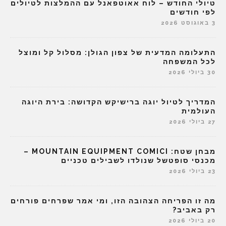
טיולי החודש – לוח אאוטפאנל עם ההמלצות לטיולים
לפי חודשים
3 באוגוסט 2026
התעלומה המדעית של צפון הגולן: מסלול קל ומוצל
לכל המשפחה
30 ביולי 2026
המדריך לטיול יוגה ברישיקש הקדושה: בירת היוגה
העולמית
27 ביולי 2026
מבחן שטח: MOUNTAIN EQUIPMENT COMICI –
מכנסי סופטשל שנולדו לשבילים טכניים
23 ביולי 2026
מה זו הפריחה הצהובה הזו, ומי אמר שפרחים פורחים
רק באביב?
20 ביולי 2026