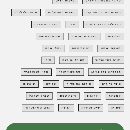
טיולי משפחות וילדים
טיפוס הרים
טיפוס קירות ומצוקים
טיפים למטיילים
טיפים לצלילה
טכנולוגיה וגאדג'טים
ירדן
מבחני מוצרים
מבצעים
מבצעים והנחות
מצנחי רחיפה
משקפי שמש
נהיגת שטח
נעלי שטח
נשים באאוטדור
סטייל ואופנה
סיני
סנפלינג וקניונינג
ספורט אתגרי
סקי וסנואבורד
ציוד טיולים
צילום אאוטדור
צלילה
קיאקים
קמפינג
קראוון
ריצת שטח
שביל ישראל
שחייה
שיט וסירות
תזונה
תרבות אאוטדור