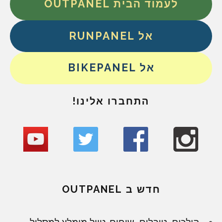
לעמוד הבית OUTPANEL
אל RUNPANEL
אל BIKEPANEL
התחברו אלינו!
חדש ב OUTPANEL
הולכים, טובלים, שוחים. טיול מומלץ למסלול