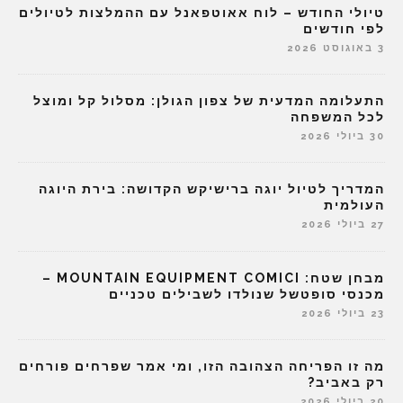
טיולי החודש – לוח אאוטפאנל עם ההמלצות לטיולים
לפי חודשים
3 באוגוסט 2026
התעלומה המדעית של צפון הגולן: מסלול קל ומוצל
לכל המשפחה
30 ביולי 2026
המדריך לטיול יוגה ברישיקש הקדושה: בירת היוגה
העולמית
27 ביולי 2026
מבחן שטח: MOUNTAIN EQUIPMENT COMICI –
מכנסי סופטשל שנולדו לשבילים טכניים
23 ביולי 2026
מה זו הפריחה הצהובה הזו, ומי אמר שפרחים פורחים
רק באביב?
20 ביולי 2026