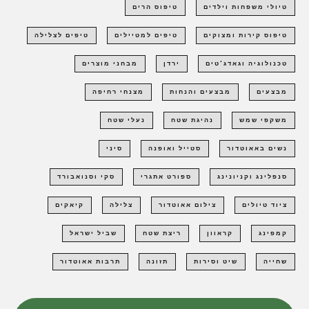
טיולי משפחות וילדים
טיפוס הרים
טיפוס קירות ומצוקים
טיפים למטיילים
טיפים לצלילה
טכנולוגיה וגאדג'טים
ירדן
מבחני מוצרים
מבצעים
מבצעים והנחות
מצנחי רחיפה
משקפי שמש
נהיגת שטח
נעלי שטח
נשים באאוטדור
סטייל ואופנה
סיני
סנפלינג וקניונינג
ספורט אתגרי
סקי וסנואבורד
ציוד טיולים
צילום אאוטדור
צלילה
קיאקים
קמפינג
קראוון
ריצת שטח
שביל ישראל
שחייה
שיט וסירות
תזונה
תרבות אאוטדור