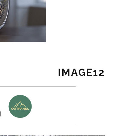
IMAGE12
כ