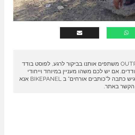
כותבים אורחים ב OUTPANEL משתפים אותנו בביקור לרגע, לפוסט בודד
דים. אם יש לכם משהו מעניין במיוחד וייחודי
לספר ואתם מעוניינים להגיש כתבה ל"כותבים אורחים" ב BIKEPANEL אנא
 הקשר באתר.