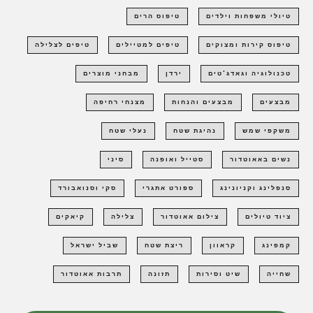
טיולי משפחות וילדים
טיפוס הרים
טיפוס קירות ומצוקים
טיפים למטיילים
טיפים לצלילה
טכנולוגיה וגאדג'טים
ירדן
מבחני מוצרים
מבצעים
מבצעים והנחות
מצנחי רחיפה
משקפי שמש
נהיגת שטח
נעלי שטח
נשים באאוטדור
סטייל ואופנה
סיני
סנפלינג וקניונינג
ספורט אתגרי
סקי וסנואבורד
ציוד טיולים
צילום אאוטדור
צלילה
קיאקים
קמפינג
קראוון
ריצת שטח
שביל ישראל
שחייה
שיט וסירות
תזונה
תרבות אאוטדור