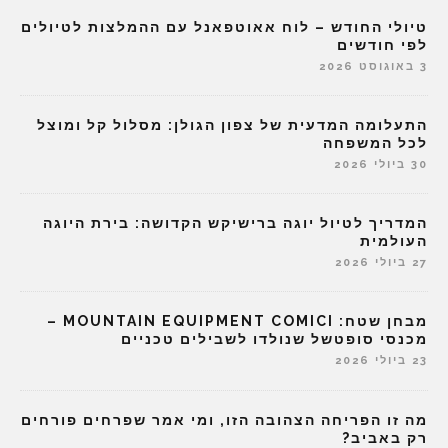
טיולי החודש – לוח אאוטפאנל עם ההמלצות לטיולים
לפי חודשים
3 באוגוסט 2026
התעלומה המדעית של צפון הגולן: מסלול קל ומוצל
לכל המשפחה
30 ביולי 2026
המדריך לטיול יוגה ברישיקש הקדושה: בירת היוגה
העולמית
27 ביולי 2026
מבחן שטח: MOUNTAIN EQUIPMENT COMICI –
מכנסי סופטשל שנולדו לשבילים טכניים
23 ביולי 2026
מה זו הפריחה הצהובה הזו, ומי אמר שפרחים פורחים
רק באביב?