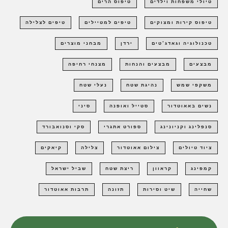
טיולי משפחות וילדים
טיפוס הרים
טיפוס קירות ומצוקים
טיפים למטיילים
טיפים לצלילה
טכנולוגיה וגאדג'טים
ירדן
מבחני מוצרים
מבצעים
מבצעים והנחות
מצנחי רחיפה
משקפי שמש
נהיגת שטח
נעלי שטח
נשים באאוטדור
סטייל ואופנה
סיני
סנפלינג וקניונינג
ספורט אתגרי
סקי וסנואבורד
ציוד טיולים
צילום אאוטדור
צלילה
קיאקים
קמפינג
קראוון
ריצת שטח
שביל ישראל
שחייה
שיט וסירות
תזונה
תרבות אאוטדור