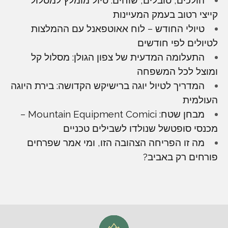
הולכים, טובלים, שוחים. טיול מומלץ למסלול
קייצי רטוב בעמק המעיינות
טיולי החודש – לוח אאוטפאנל עם ההמלצות
לטיולים לפי חודשים
התעלומה המדעית של צפון הגולן: מסלול קל
ומוצל לכל המשפחה
המדריך לטיול יוגה ברישיקש הקדושה: בירת היוגה
העולמית
מבחן שטח: Mountain Equipment Comici –
מכנסי סופטשל שנולדו לשבילים טכניים
מה זו הפריחה הצהובה הזו, ומי אמר שפרחים
פורחים רק באביב?