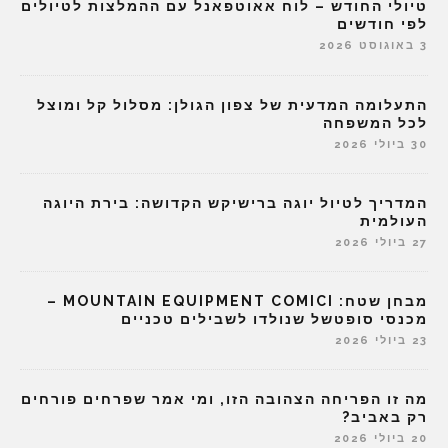
טיולי החודש – לוח אאוטפאנל עם ההמלצות לטיולים
לפי חודשים
3 באוגוסט 2026
התעלומה המדעית של צפון הגולן: מסלול קל ומוצל
לכל המשפחה
30 ביולי 2026
המדריך לטיול יוגה ברישיקש הקדושה: בירת היוגה
העולמית
27 ביולי 2026
מבחן שטח: MOUNTAIN EQUIPMENT COMICI –
מכנסי סופטשל שנולדו לשבילים טכניים
23 ביולי 2026
מה זו הפריחה הצהובה הזו, ומי אמר שפרחים פורחים
רק באביב?
20 ביולי 2026